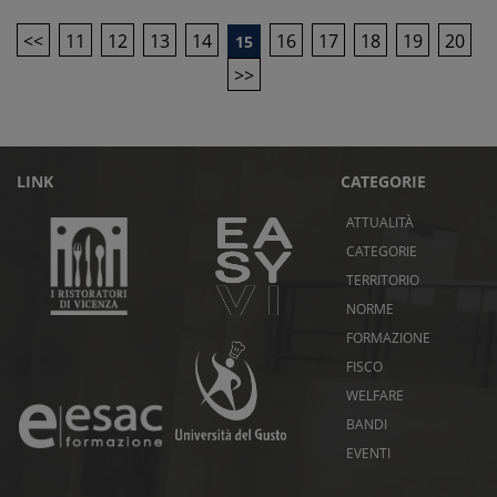
<<
11
12
13
14
16
17
18
19
20
15
>>
LINK
CATEGORIE
ATTUALITÀ
CATEGORIE
TERRITORIO
NORME
FORMAZIONE
FISCO
WELFARE
BANDI
EVENTI