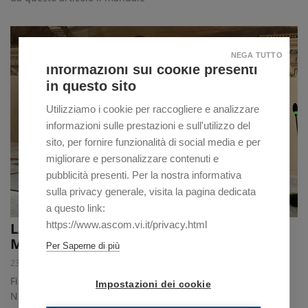
NEGA TUTTO
Informazioni sui cookie presenti
in questo sito
Utilizziamo i cookie per raccogliere e analizzare
informazioni sulle prestazioni e sull'utilizzo del
sito, per fornire funzionalità di social media e per
migliorare e personalizzare contenuti e
pubblicità presenti. Per la nostra informativa
sulla privacy generale, visita la pagina dedicata
a questo link:
https://www.ascom.vi.it/privacy.html
LA VICENZA DEL FUTURO NEL
MASTERPLAN 2030
Per Saperne di più
23/07/2025
Firmato dal sindaco Giacomo Possamai e dal presidente
Impostazioni dei cookie
Nicola Piccolo il protocollo d’intesa tra Comune e