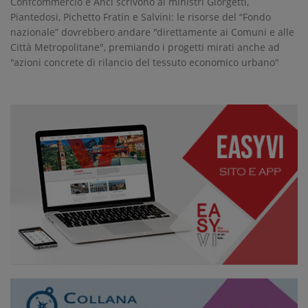
Confcommercio e Anci scrivono ai ministri Giorgetti,
Piantedosi, Pichetto Fratin e Salvini: le risorse del “Fondo
nazionale” dovrebbero andare "direttamente ai Comuni e alle
Città Metropolitane", premiando i progetti mirati anche ad
"azioni concrete di rilancio del tessuto economico urbano"