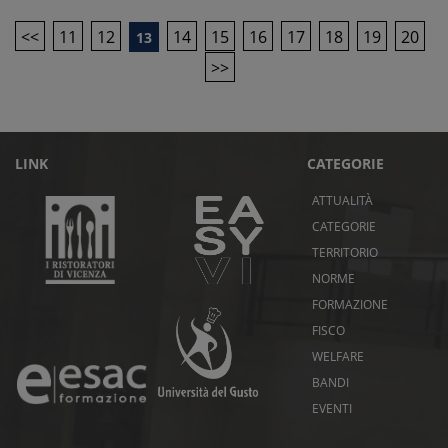
<<
11
12
14
15
16
17
18
19
20
13
>>
LINK
CATEGORIE
ATTUALITÀ
CATEGORIE
TERRITORIO
NORME
FORMAZIONE
FISCO
WELFARE
BANDI
EVENTI