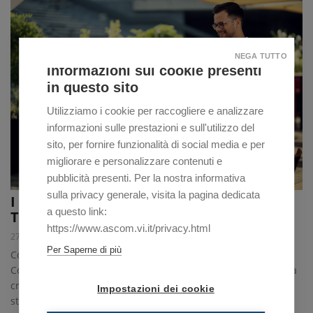
NEGA TUTTO
Informazioni sui cookie presenti
in questo sito
Utilizziamo i cookie per raccogliere e analizzare
informazioni sulle prestazioni e sull'utilizzo del
sito, per fornire funzionalità di social media e per
migliorare e personalizzare contenuti e
pubblicità presenti. Per la nostra informativa
sulla privacy generale, visita la pagina dedicata
I SETTORI IN CRESCITA NEL COMMERCIO,
a questo link:
TURISMO E SERVIZI
https://www.ascom.vi.it/privacy.html
27/08/2025
Per Saperne di più
Conferme, trend e curiosità nei dati elaborati da
Confcommercio Vicenza. Il presidente Piccolo: “Nonostante la
crisi dei consumi, c’è dinamicità e attenzione al cambio degli
Impostazioni dei cookie
stili di vita”