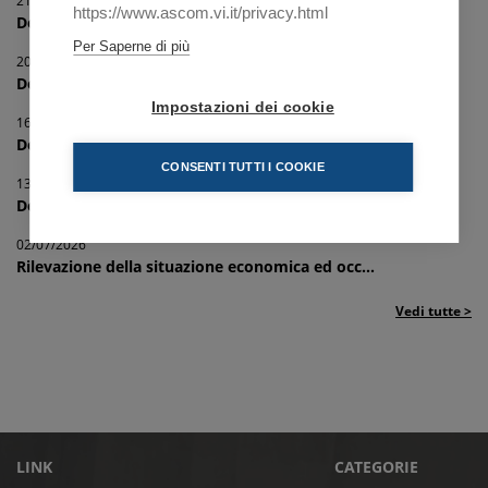
21/07/2026
https://www.ascom.vi.it/privacy.html
Delegazione Comunale di Lonigo - Cena convivi...
Per Saperne di più
20/07/2026
Delegazione Comunale di Dueville - Ordinanza ...
Impostazioni dei cookie
16/07/2026
Delegazione Comunale di Asiago - Realizzazion...
CONSENTI TUTTI I COOKIE
13/07/2026
Delegazione Comunale di Dueville - Ordinanza ...
02/07/2026
Rilevazione della situazione economica ed occ...
Vedi tutte >
LINK
CATEGORIE