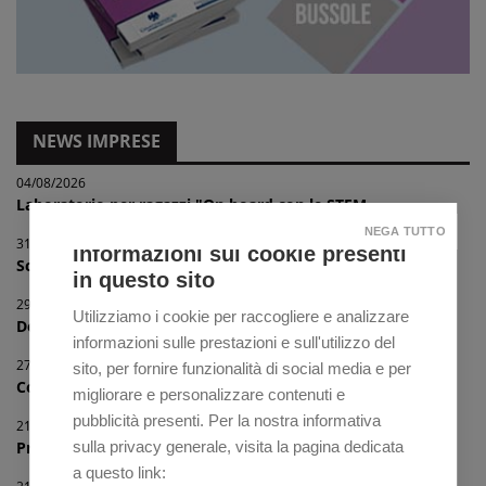
NEWS IMPRESE
04/08/2026
Laboratorio per ragazzi "On board con le STEM...
NEGA TUTTO
31/07/2026
Informazioni sui cookie presenti
Scopri i nuovi corsi finanziati con i Voucher...
in questo sito
29/07/2026
Utilizziamo i cookie per raccogliere e analizzare
Delegazione Comunale di Vicenza - "Progetto R...
informazioni sulle prestazioni e sull'utilizzo del
27/07/2026
sito, per fornire funzionalità di social media e per
Convenzione biglietti e abbonamenti Hockey Cl...
migliorare e personalizzare contenuti e
pubblicità presenti. Per la nostra informativa
21/07/2026
sulla privacy generale, visita la pagina dedicata
Progetto turismo sociale e inclusivo nel Vene...
a questo link: