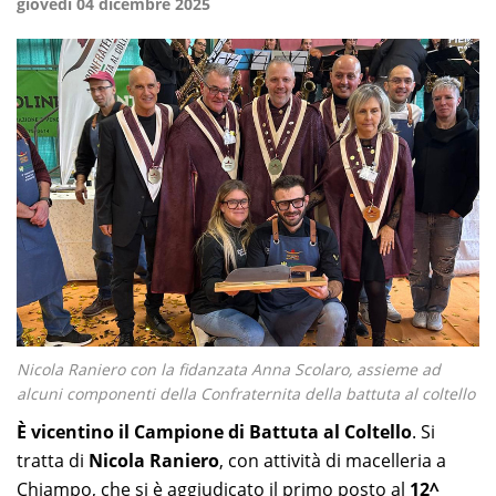
giovedì 04 dicembre 2025
Nicola Raniero con la fidanzata Anna Scolaro, assieme ad
alcuni componenti della Confraternita della battuta al coltello
È vicentino il Campione di Battuta al Coltello
. Si
tratta di
Nicola Raniero
, con attività di macelleria a
Chiampo, che si è aggiudicato il primo posto al
12^