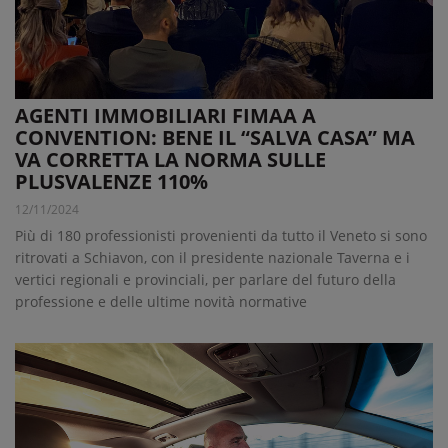
AGENTI IMMOBILIARI FIMAA A
CONVENTION: BENE IL “SALVA CASA” MA
VA CORRETTA LA NORMA SULLE
PLUSVALENZE 110%
12/11/2024
Più di 180 professionisti provenienti da tutto il Veneto si sono
ritrovati a Schiavon, con il presidente nazionale Taverna e i
vertici regionali e provinciali, per parlare del futuro della
professione e delle ultime novità normative