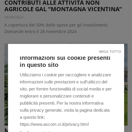
CONTRIBUTI ALLE ATTIVITÀ NON
AGRICOLE GAL “MONTAGNA VICENTINA”
04/09/2024
A copertura del 50% delle spese per gli investimenti.
Domande entro il 28 novembre 2024
NEGA TUTTO
Informazioni sui cookie presenti
in questo sito
Utilizziamo i cookie per raccogliere e analizzare
informazioni sulle prestazioni e sull'utilizzo del
sito, per fornire funzionalità di social media e per
migliorare e personalizzare contenuti e
pubblicità presenti. Per la nostra informativa
sulla privacy generale, visita la pagina dedicata
a questo link:
https://www.ascom.vi.it/privacy.html
MENO IMMOBILI SUL MERCATO A CAUSA