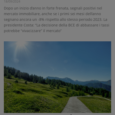
18/09/2024
Dopo un inizio d’anno in forte frenata, segnali positivi nel
mercato immobiliare, anche se i primi sei mesi dell’anno
segnano ancora un -8% rispetto allo stesso periodo 2023. La
presidente Costa: “La decisione della BCE di abbassare i tassi
potrebbe “vivacizzare” il mercato”