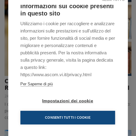
Informazioni sui cookie presenti
in questo sito
Utilizziamo i cookie per raccogliere e analizzare
informazioni sulle prestazioni e sull'utilizzo del
sito, per fornire funzionalità di social media e per
migliorare e personalizzare contenuti e
pubblicità presenti. Per la nostra informativa
sulla privacy generale, visita la pagina dedicata
a questo link:
https://www.ascom.vi.it/privacy.html
CONSUMI CULTURALI: CONTINUA LA
Per Saperne di più
RIPRESA MA PESANO INFLAZIONE E COSTI
24/10/2023
Impostazioni dei cookie
I dati dell'Osservatorio Impresa Cultura Italia-Confcommercio:
per il 2023 si stima una spesa familiare media mensile in
consumi culturali di 83,2 euro (35,2 in più rispetto al 2022)
CONSENTI TUTTI I COOKIE