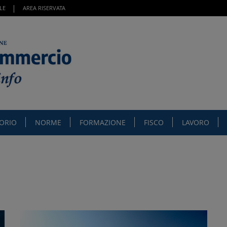
LE
AREA RISERVATA
TORIO
NORME
FORMAZIONE
FISCO
LAVORO