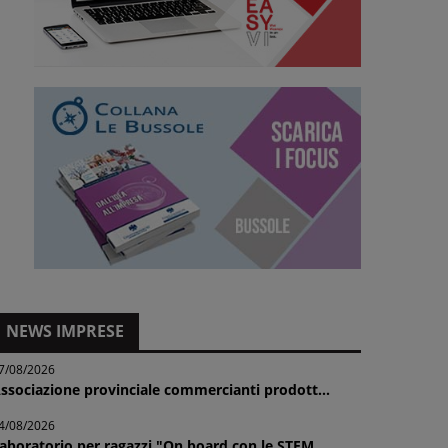
NEWS IMPRESE
7/08/2026
ssociazione provinciale commercianti prodott...
4/08/2026
aboratorio per ragazzi "On board con le STEM...