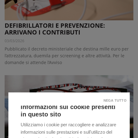
DEFIBRILLATORI E PREVENZIONE:
ARRIVANO I CONTRIBUTI
03/03/2026
Pubblicato il decreto ministeriale che destina mille euro per
l’attrezzatura, duemila per screening e altre attività. Per le
domande si attende l’Avviso
NEGA TUTTO
Informazioni sui cookie presenti
in questo sito
Utilizziamo i cookie per raccogliere e analizzare
informazioni sulle prestazioni e sull'utilizzo del