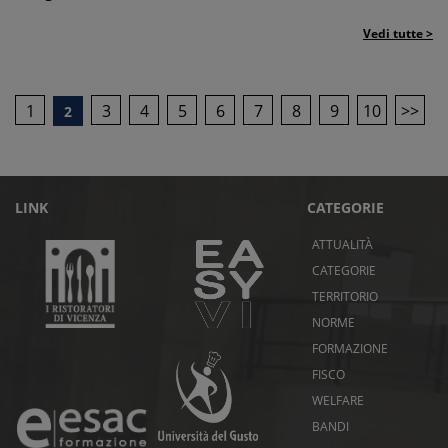
Vedi tutte >
1
3
4
5
6
7
8
9
10
>>
2
LINK
CATEGORIE
ATTUALITÀ
CATEGORIE
TERRITORIO
NORME
FORMAZIONE
FISCO
WELFARE
BANDI