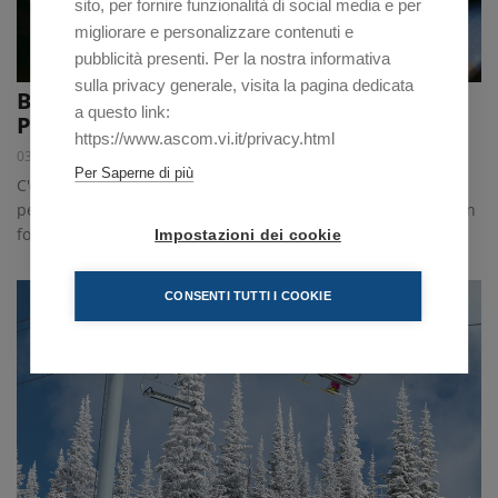
sito, per fornire funzionalità di social media e per
migliorare e personalizzare contenuti e
pubblicità presenti. Per la nostra informativa
sulla privacy generale, visita la pagina dedicata
BONUS PUBBLICITÀ, AL VIA LA
a questo link:
PRESENTAZIONE DELLE DOMANDE
https://www.ascom.vi.it/privacy.html
03/03/2026
Per Saperne di più
C'è tempo fino al 1 aprile per accedere al credito d'imposta
per investimenti pubblicitari effettuati sulla stampa, anche in
formato digitale
Impostazioni dei cookie
CONSENTI TUTTI I COOKIE