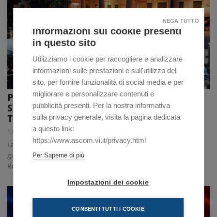
NEGA TUTTO
Informazioni sui cookie presenti
in questo sito
Utilizziamo i cookie per raccogliere e analizzare
informazioni sulle prestazioni e sull'utilizzo del
sito, per fornire funzionalità di social media e per
migliorare e personalizzare contenuti e
PANE E MUSICA COMPIE 15 ANNI: TRE
pubblicità presenti. Per la nostra informativa
SERATE TRA CONCERTI E SAPORI DEL
TERRITORIO
sulla privacy generale, visita la pagina dedicata
a questo link:
17/06/2026
https://www.ascom.vi.it/privacy.html
La manifestazione di Confcommercio Schio torna dal 23
giugno con appuntamenti a Schio, Torrebelvicino e Piovene
Per Saperne di più
Rocchette
Impostazioni dei cookie
CONSENTI TUTTI I COOKIE